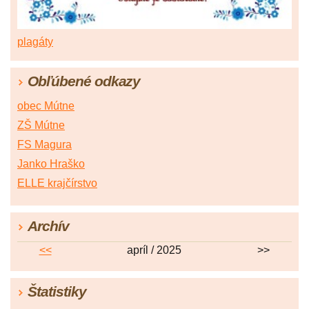
plagáty
Obľúbené odkazy
obec Mútne
ZŠ Mútne
FS Magura
Janko Hraško
ELLE krajčírstvo
Archív
<<
apríl / 2025
>>
Štatistiky