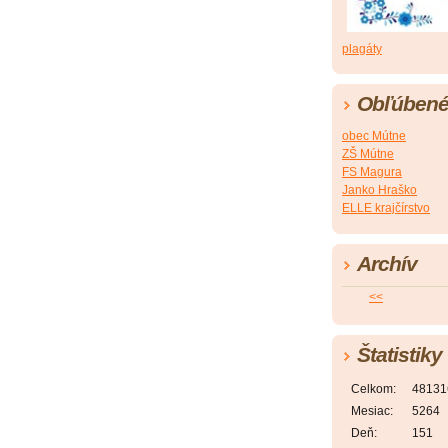
plagáty
Obľúbené
obec Mútne
ZŠ Mútne
FS Magura
Janko Hraško
ELLE krajčírstvo
Archív
<<
Štatistiky
Celkom:
48131
Mesiac:
5264
Deň:
151