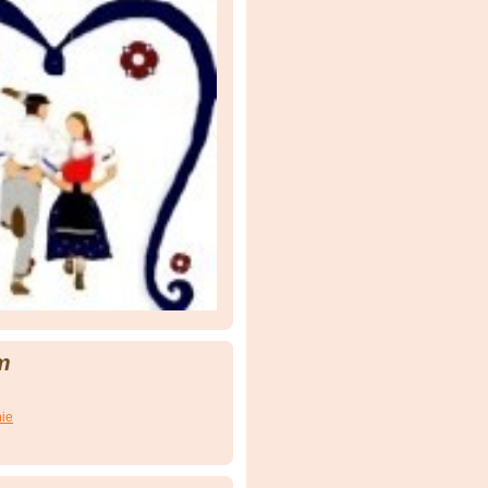
m
nie