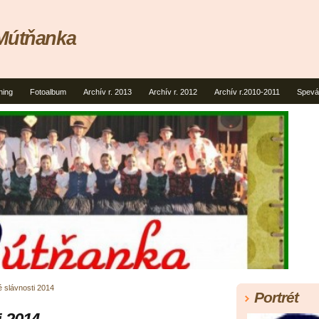
 Mútňanka
ning
Fotoalbum
Archív r. 2013
Archív r. 2012
Archív r.2010-2011
Spevá
 slávnosti 2014
Portrét