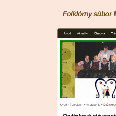
Folklórny súbor
Úvod
Aktuality
Členovia
Tré
Úvod
»
Fotoalbum
»
Vystúpenia
»
Dožinkové