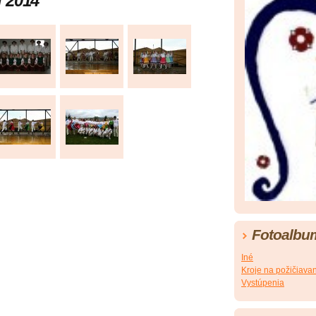
i 2014
Fotoalbu
Iné
Kroje na požičiava
Vystúpenia