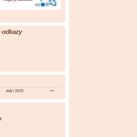
 odkazy
máj / 2025
>>
6