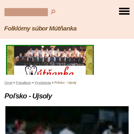
Folklórny súbor Mútňanka
Úvod
»
Fotoalbum
»
Vystúpenia
»
Poľsko - Ujsoly
Poľsko - Ujsoly