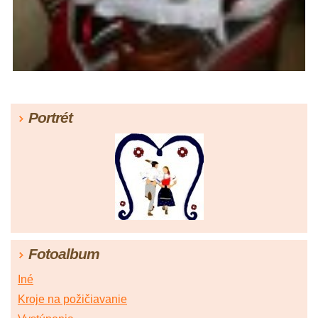
Portrét
Fotoalbum
Iné
Kroje na požičiavanie