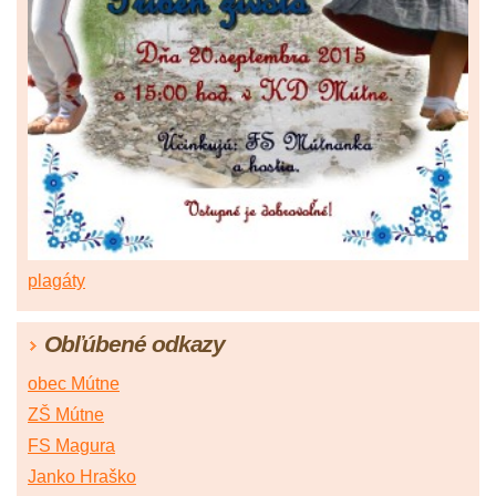
plagáty
Obľúbené odkazy
obec Mútne
ZŠ Mútne
FS Magura
Janko Hraško