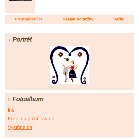
← Predchádzajúce
Naspäť do zložky
Ďalšie →
Portrét
Fotoalbum
Iné
Kroje na požičiavanie
Vystúpenia