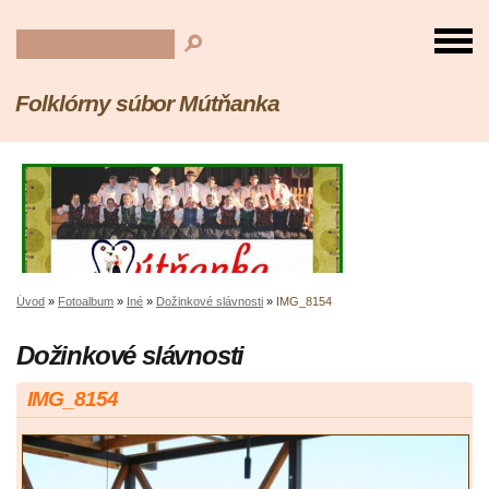
Folklórny súbor Mútňanka
Úvod
»
Fotoalbum
»
Iné
»
Dožinkové slávnosti
»
IMG_8154
Dožinkové slávnosti
IMG_8154