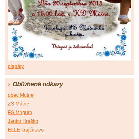
plagáty
Obľúbené odkazy
obec Mútne
ZŠ Mútne
FS Magura
Janko Hraško
ELLE krajčírstvo