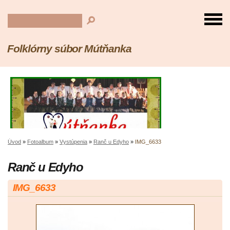
Folklórny súbor Mútňanka
Úvod
»
Fotoalbum
»
Vystúpenia
»
Ranč u Edyho
»
IMG_6633
Ranč u Edyho
IMG_6633