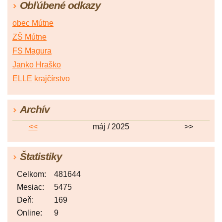
Obľúbené odkazy
obec Mútne
ZŠ Mútne
FS Magura
Janko Hraško
ELLE krajčírstvo
Archív
<<
máj / 2025
>>
Štatistiky
Celkom:
481644
Mesiac:
5475
Deň:
169
Online:
9